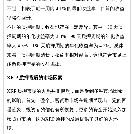
不过，相较于近一周内 4.1% 的最低收益率，目前的收益
率略有回升。
不同的质押周期，收益也存在一定差异。其中，30 天质
押周期的年化收益率为 3.8%，90 天质押周期的年化收益
率为 4.3%，180 天质押周期的年化收益率为 4.7%。总体
来看，质押周期越长，收益率相对越高，这也符合市场上
多数质押产品的收益规律。
XR P 质押背后的市场因素
XRP 质押市场的火热并非偶然，而是受到多种市场因素
的影响。首先，整个加密货币市场在近期呈现出一定的回
暖迹象，投资者的信心有所恢复，更多的资金开始流入加
密货币市场，这为XRP 质押的发展提供了良好的大环
境。