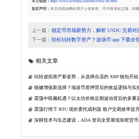
本文链接：
https://www.lwtchina.com/newsview-60.html
版权声明：
本文内容由网站用户上传发布，不代表本站立场，转
上一篇：
稳定币市场新势力，解析 USDC 交易
下一篇：
轻松玩转数字资产？波场币 app 下载
相关文章
玩转虚拟资产新姿势，从选择合适的 XRP 钱包开
你必须掌握
稳健增值新选择？瑞波币质押背后的收益逻辑与实
震荡中暗藏机遇？以太坊价格近期波动背后的多重
向分析
震荡行情下 BTC 现价委托成利器 散户交易效率提升 
注
深耕技术与生态建设，ADA 资讯全景展现加密货