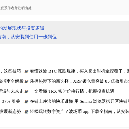
载联系作者并注明出处
对的发展现状与投资逻辑
全指南，从安装到使用一步到位
始，这些技巧
看懂这波 BTC 涨跌规律，买入卖出时机拿捏稳了，
走 3 年弯路
操指南全解析
质押热潮下的新选择，XRP 锁仓量突破 85 亿枚引
逻辑与未来走
一文看懂 TRX 实时价格行情，把握投资机遇
37% 引关
在链上冲浪的快乐谁懂 用 Solana 浏览器扒开区块
币发展新态势
轻松玩转数字资产？波场币 app 下载全指南，从安
到位