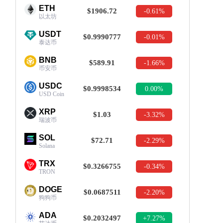
ETH
$1906.72
-0.61%
以太坊
USDT
$0.9990777
-0.01%
泰达币
BNB
$589.91
-1.66%
币安币
USDC
$0.9998534
0.00%
USD Coin
XRP
$1.03
-3.32%
瑞波币
SOL
$72.71
-2.29%
Solana
TRX
$0.3266755
-0.34%
TRON
DOGE
$0.0687511
-2.20%
狗狗币
ADA
$0.2032497
+7.27%