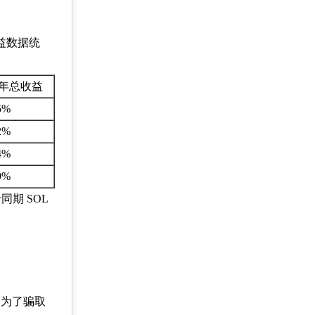
收益数据统
年总收益
5%
2%
4%
9%
期 SOL
是为了骗取