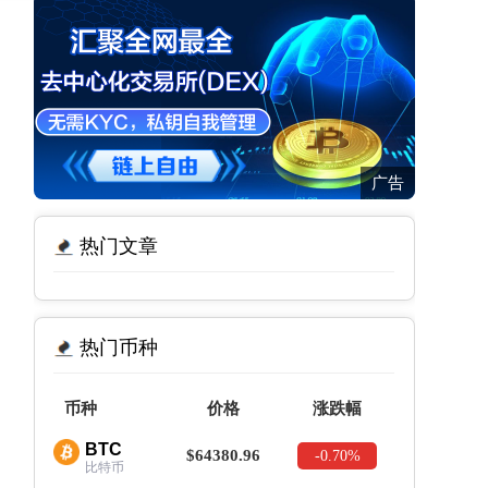
广告
热门文章
热门币种
币种
价格
涨跌幅
BTC
$64380.96
-0.70%
比特币