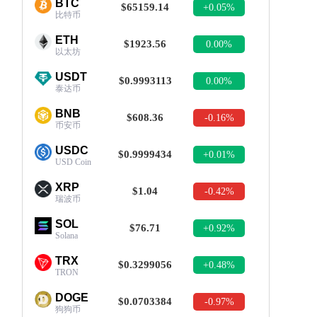
BTC
$65159.14
+0.05%
比特币
ETH
$1923.56
0.00%
以太坊
USDT
$0.9993113
0.00%
泰达币
BNB
$608.36
-0.16%
币安币
USDC
$0.9999434
+0.01%
USD Coin
XRP
$1.04
-0.42%
瑞波币
SOL
$76.71
+0.92%
Solana
TRX
$0.3299056
+0.48%
TRON
DOGE
$0.0703384
-0.97%
狗狗币