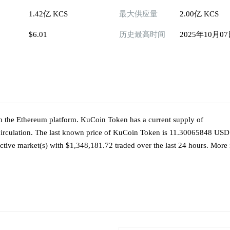
1.42亿 KCS
最大供应量
2.00亿 KCS
$6.01
历史最高时间
2025年10月0
n the Ethereum platform. KuCoin Token has a current supply of
rculation. The last known price of KuCoin Token is 11.30065848 USD 
8 active market(s) with $1,348,181.72 traded over the last 24 hours. More