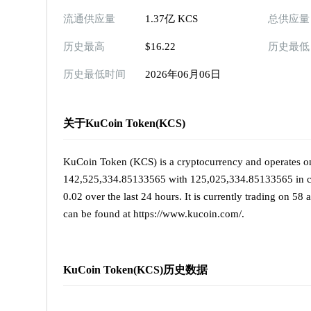
流通供应量
1.37亿 KCS
总供应量
历史最高
$16.22
历史最低
历史最低时间
2026年06月06日
关于KuCoin Token(KCS)
KuCoin Token (KCS) is a cryptocurrency and operates o
142,525,334.85133565 with 125,025,334.85133565 in ci
0.02 over the last 24 hours. It is currently trading on 5
can be found at https://www.kucoin.com/.
KuCoin Token(KCS)历史数据