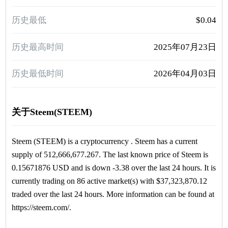
历史最低
$0.04
历史最高时间
2025年07月23日
历史最低时间
2026年04月03日
关于Steem(STEEM)
Steem (STEEM) is a cryptocurrency . Steem has a current
supply of 512,666,677.267. The last known price of Steem is
0.15671876 USD and is down -3.38 over the last 24 hours. It is
currently trading on 86 active market(s) with $37,323,870.12
traded over the last 24 hours. More information can be found at
https://steem.com/.