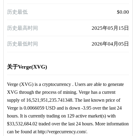
历史最低
$0.00
历史最高时间
2025年05月15日
历史最低时间
2026年04月05日
关于Verge(XVG)
Verge (XVG) is a cryptocurrency . Users are able to generate
XVG through the process of mining. Verge has a current
supply of 16,521,951,235.741348. The last known price of
Verge is 0.0066059 USD and is down -3.95 over the last 24
hours. It is currently trading on 129 active market(s) with
$33,532,684.02 traded over the last 24 hours. More information
can be found at http://vergecurrency.com/.