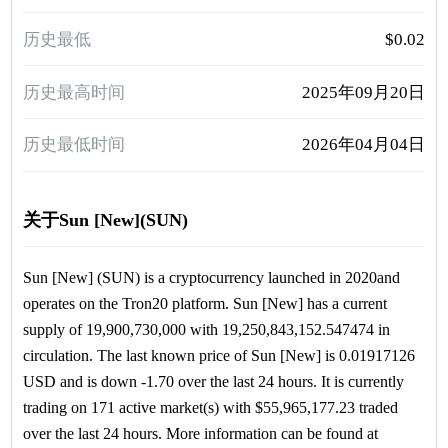
历史最低
$0.02
历史最高时间
2025年09月20日
历史最低时间
2026年04月04日
关于Sun [New](SUN)
Sun [New] (SUN) is a cryptocurrency launched in 2020and
operates on the Tron20 platform. Sun [New] has a current
supply of 19,900,730,000 with 19,250,843,152.547474 in
circulation. The last known price of Sun [New] is 0.01917126
USD and is down -1.70 over the last 24 hours. It is currently
trading on 171 active market(s) with $55,965,177.23 traded
over the last 24 hours. More information can be found at