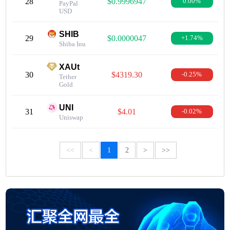
28
$0.9996947
0.00%
PayPal
USD
SHIB
29
$0.0000047
+1.74%
Shiba Inu
XAUt
30
$4319.30
-0.25%
Tether
Gold
UNI
31
$4.01
-0.02%
Uniswap
<<
<
1
2
>
>>