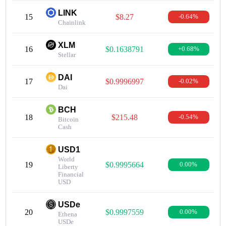
LINK
15
$8.27
-0.64%
Chainlink
XLM
16
$0.1638791
+0.68%
Stellar
DAI
17
$0.9996997
-0.02%
Dai
BCH
18
$215.48
-0.54%
Bitcoin
Cash
USD1
World
19
$0.9995664
0.00%
Liberty
Financial
USD
USDe
20
$0.9997559
0.00%
Ethena
USDe