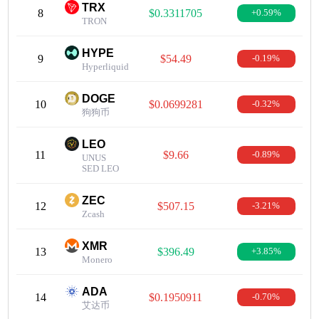
TRX
8
$0.3311705
+0.59%
TRON
HYPE
9
$54.49
-0.19%
Hyperliquid
DOGE
10
$0.0699281
-0.32%
狗狗币
LEO
11
$9.66
-0.89%
UNUS
SED LEO
ZEC
12
$507.15
-3.21%
Zcash
XMR
13
$396.49
+3.85%
Monero
ADA
14
$0.1950911
-0.70%
艾达币