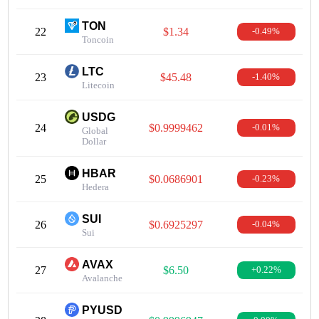
TON
22
$1.34
-0.49%
Toncoin
LTC
23
$45.48
-1.40%
Litecoin
USDG
24
$0.9999462
-0.01%
Global
Dollar
HBAR
25
$0.0686901
-0.23%
Hedera
SUI
26
$0.6925297
-0.04%
Sui
AVAX
27
$6.50
+0.22%
Avalanche
PYUSD